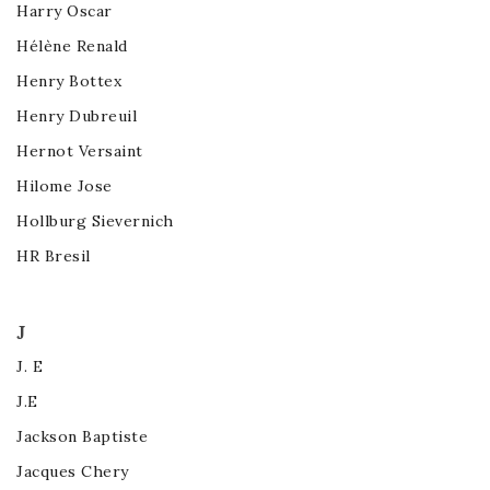
Harry Oscar
Hélène Renald
Henry Bottex
Henry Dubreuil
Hernot Versaint
Hilome Jose
Hollburg Sievernich
HR Bresil
J
J. E
J.E
Jackson Baptiste
Jacques Chery