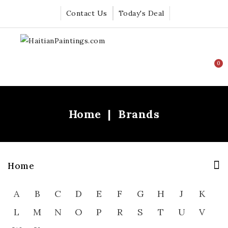
Contact Us
Today's Deal
0
Home
Brands
Home
A
B
C
D
E
F
G
H
J
K
L
M
N
O
P
R
S
T
U
V